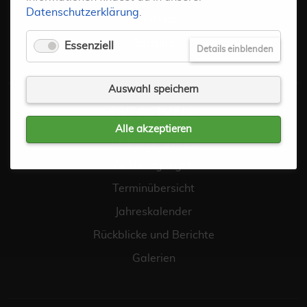
Datenschutzerklärung
.
Vorstand
Satzung
Essenziell
Details einblenden
Auswahl speichern
TSC AKTUELL
Alle akzeptieren
Clubtauchgänge
Ankündigungen
Terminübersicht
Jahreskalender
Rückblicke und Berichte
Galerien