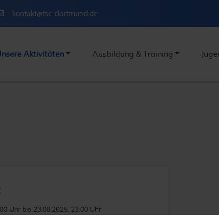
kontakt@tsc-dortmund.de
nsere Aktivitäten
Ausbildung & Training
Juge
t
:00 Uhr
bis
23.08.2025
, 23:00 Uhr